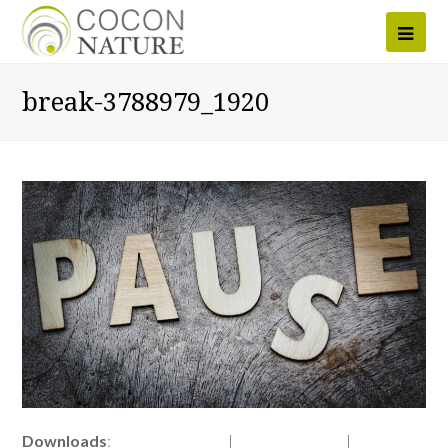
Ope
Mob
break-3788979_1920
Men
Downloads
:
full (1920x1079)
|
large (980x550)
|
medium