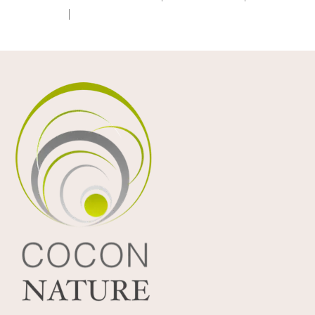
(300x169)
|
thumbnail (150x150)