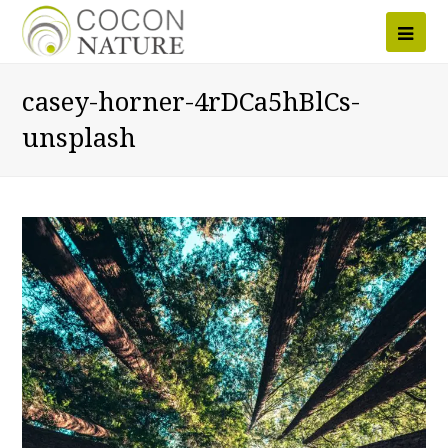
Ope
Mob
casey-horner-4rDCa5hBlCs-
Men
unsplash