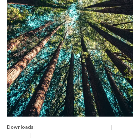
Downloads
:
full (3654x5473)
|
large (684x1024)
|
medium
(200x300)
|
thumbnail (150x150)