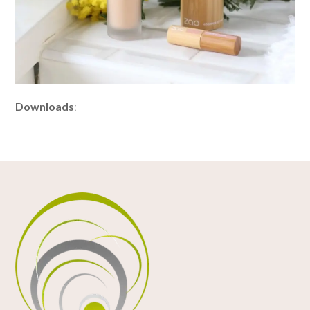
Downloads
:
full (893x859)
|
medium (300x289)
|
thumbnail
(150x150)