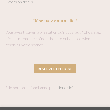
Extension de cils
Réservez en un clic !
Vous avez trouver la prestation qu’il vous faut ? Choisissez
dès maintenant le créneau horaire qui vous convient et
réservez votre séance.
RESERVER EN LIGNE
Si le bouton ne fonctionne pas,
cliquez-ici