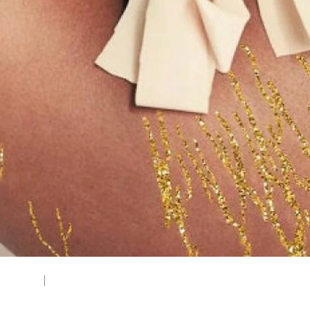
300x195)
|
thumbnail (150x150)