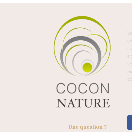
Vo
vo
co
si
vo
ex
co
Une question ?