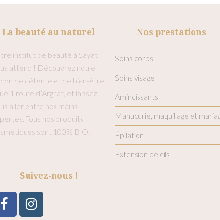
La beauté au naturel
Nos prestations
tre institut de beauté à Sayat
Soins corps
us attend ! Découvrez notre
Soins visage
con de détente et de bien-être
tué 1 route d’Argnat, et laissez-
Amincissants
us aller entre nos mains
Manucurie, maquillage et maria
pertes. Tous nos produits
smétiques sont 100% BIO.
Épilation
Extension de cils
Suivez-nous !
Facebook
Instagram