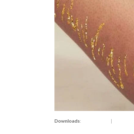
Downloads
:
full (980x638)
|
medium (