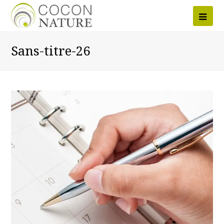
Ope
Mob
Sans-titre-26
Men