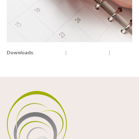
Downloads
:
full (600x600)
|
medium (300x300)
|
thumbnail
(150x150)