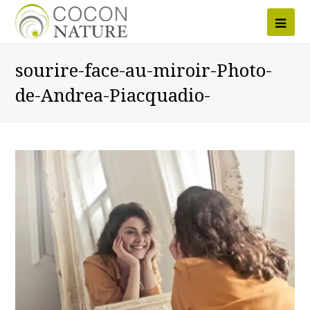
Ope
Mob
sourire-face-au-miroir-Photo-
Men
de-Andrea-Piacquadio-