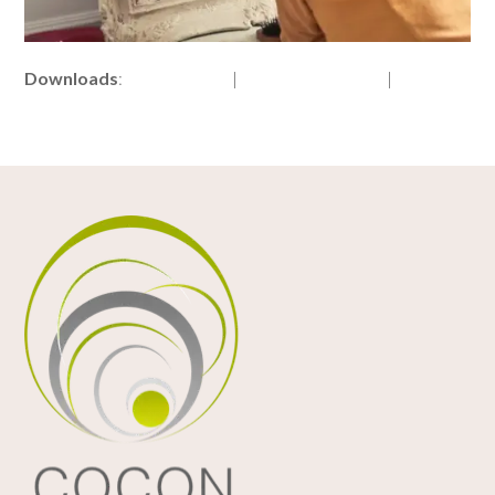
Downloads
:
full (500x333)
|
medium (300x200)
|
thumbnail
(150x150)