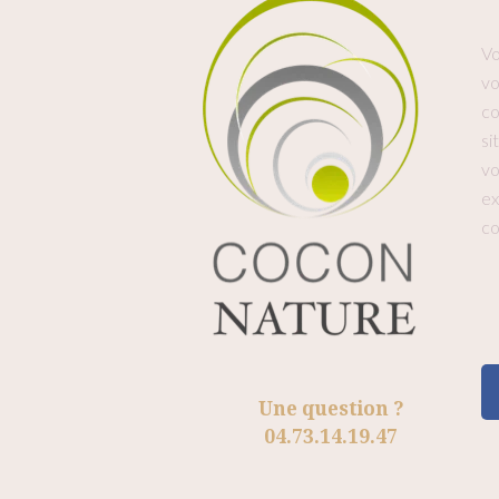
Vo
vo
co
si
vo
ex
co
Une question ?
04.73.14.19.47