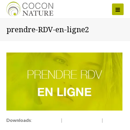
Ope
Mob
prendre-RDV-en-ligne2
Men
Downloads
:
full (400x200)
|
medium (300x150)
|
thumbnail
(150x150)