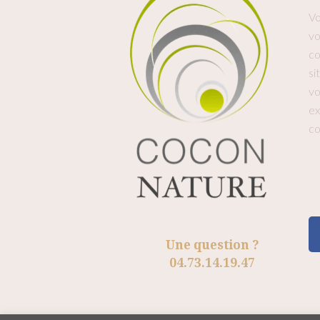
Vo
vo
co
si
vo
ex
co
Une question ?
04.73.14.19.47