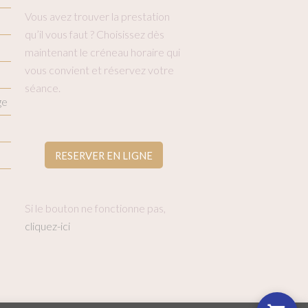
Vous avez trouver la prestation
qu’il vous faut ? Choisissez dès
maintenant le créneau horaire qui
vous convient et réservez votre
séance.
ge
RESERVER EN LIGNE
Si le bouton ne fonctionne pas,
cliquez-ici