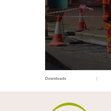
Downloads
:
full (1920x1079)
|
large (