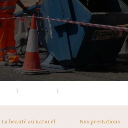
980x550)
|
medium (300x169)
|
thumbnail (150x150)
La beauté au naturel
Nos prestations