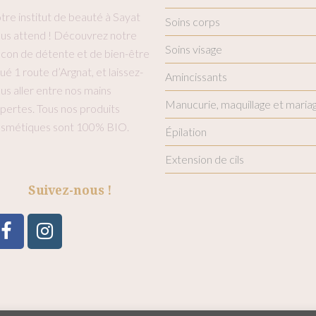
tre institut de beauté à Sayat
Soins corps
us attend ! Découvrez notre
Soins visage
con de détente et de bien-être
tué 1 route d’Argnat, et laissez-
Amincissants
us aller entre nos mains
Manucurie, maquillage et maria
pertes. Tous nos produits
smétiques sont 100% BIO.
Épilation
Extension de cils
Suivez-nous !
Facebook
Instagram