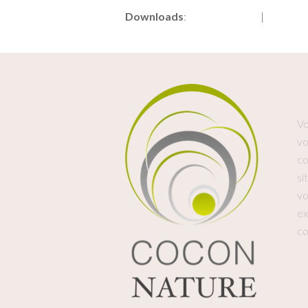
Downloads
:
full (1087x732)
|
large (9
Vo
vo
co
si
vo
ex
co