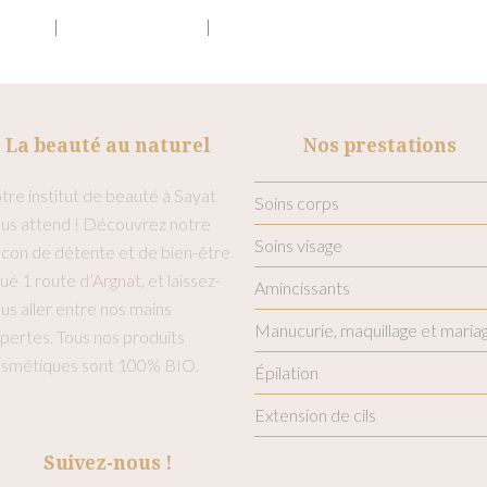
80x660)
|
medium (300x202)
|
thumbnail (150x150)
La beauté au naturel
Nos prestations
tre institut de beauté à Sayat
Soins corps
us attend ! Découvrez notre
Soins visage
con de détente et de bien-être
tué 1 route d’Argnat, et laissez-
Amincissants
us aller entre nos mains
Manucurie, maquillage et maria
pertes. Tous nos produits
smétiques sont 100% BIO.
Épilation
Extension de cils
Suivez-nous !