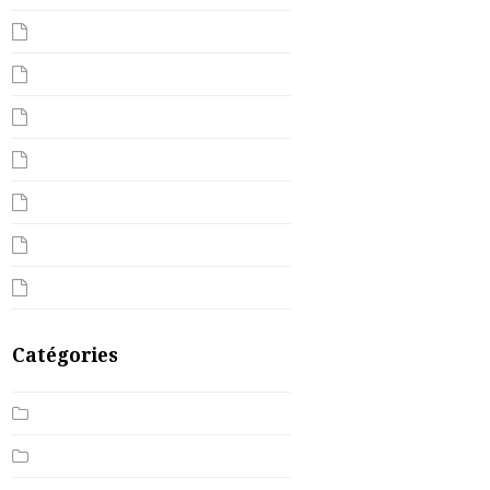
octobre 2022
janvier 2021
septembre 2020
avril 2020
mars 2020
février 2020
janvier 2020
Catégories
Actualité
Conseils beauté