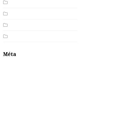
Non classé
Produits
Psycho, philo
Sujets Tabou
Méta
Connexion
Flux des publications
Flux des commentaires
Site de WordPress-FR