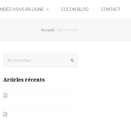
ENDEZ-VOUS EN LIGNE
COCON BLOG
CONTACT
Accueil
»
Non classé
Rechercher
Envoyer
Articles récents
Nos 10 commandements pour
garder les bénéfices de l’été
À l’aube d’un nouveau
printemps, je revitalise et
énergise ma peau et ma routine !