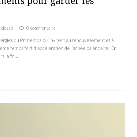
ents pour garder les
 classé
0 commentaire
nergies du Printemps qui invitent au renouvellement et à
isième temps fort d’accélération de l’année calendaire. En
s la fin…