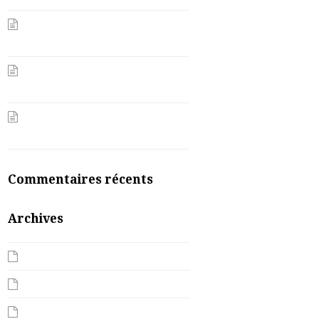
Aimer, ça commence avec soi-
même
Les bonnes résolutions beauté
& bien-être
Les habitudes et rituels
d’Automne qui font du bien
Commentaires récents
Archives
août 2023
février 2023
janvier 2023